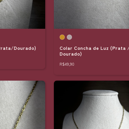
Prata/Dourado)
Colar Concha de Luz (Prata 
Dourado)
R$49,90