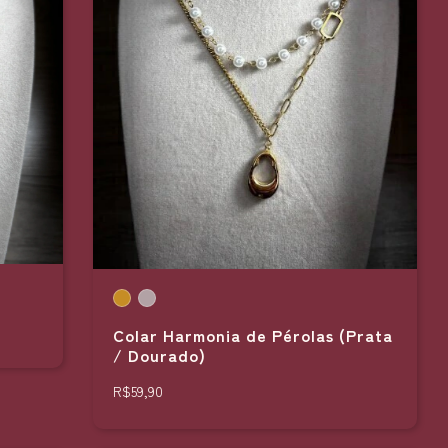
Colar Harmonia de Pérolas (Prata
/ Dourado)
R$59,90