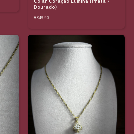
Colar Coração Lumina (Prata /
Dourado)
R$49,90